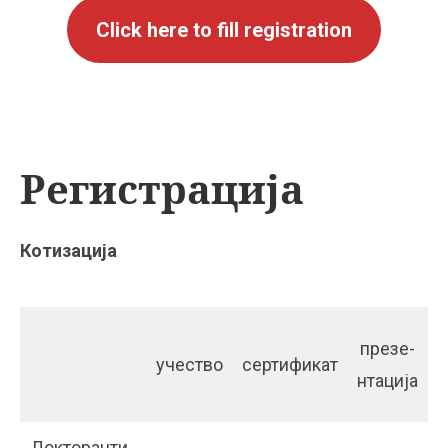
Click here to fill registration
Регистрација
Котизација
презе-
учество
сертификат
р
нтација
Докторанти