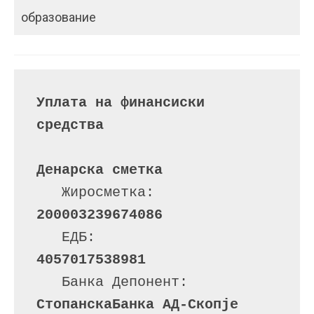
образование
Уплата на финансиски 
средства
Денарска сметка
   Жиросметка:         
200003239674086
   ЕДБ:                
4057017538981
   Банка Депонент:     
СтопанскаБанка АД-Скопје