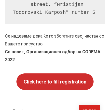
      street. “Hristijan 
Todorovski Karposh” number 5
Се надеваме дека ќе го збогатите овој настан со
Вашето присуство.
Со почит, Организационен одбор на CODEMA
2022
Click here to fill registration
Search