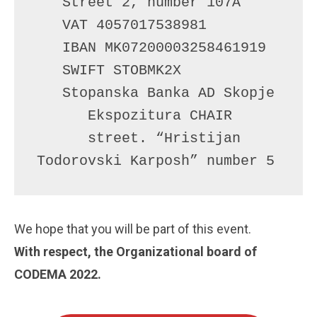
   Street 2, number 107A

   VAT 4057017538981

   IBAN MK07200003258461919 

   SWIFT STOBMK2X

   Stopanska Banka AD Skopje 

      Ekspozitura CHAIR

      street. “Hristijan 
Todorovski Karposh” number 5
We hope that you will be part of this event.
With respect, the Organizational board of
CODEMA 2022.